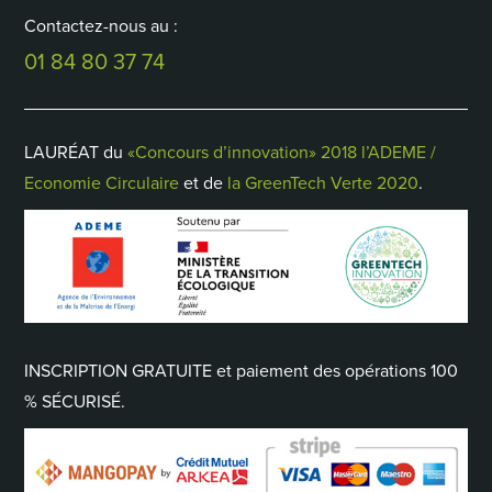
Contactez-nous au :
01 84 80 37 74
LAURÉAT du
«Concours d’innovation» 2018 l’ADEME /
Economie Circulaire
et de
la GreenTech Verte 2020
.
INSCRIPTION GRATUITE et paiement des opérations 100
% SÉCURISÉ.