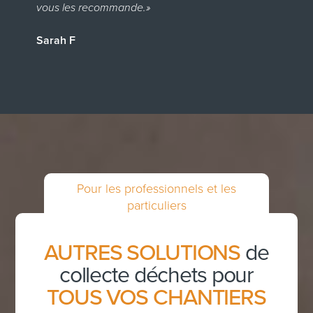
u
vous les recommande.»
p
e
c
Sarah F
G
Pour les professionnels et les
particuliers
AUTRES SOLUTIONS
de
collecte déchets pour
TOUS VOS CHANTIERS