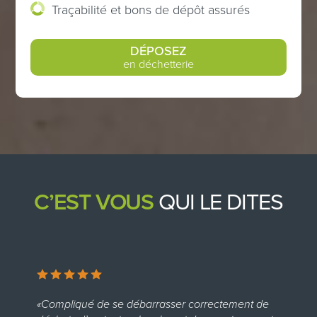
Traçabilité et bons de dépôt assurés
DÉPOSEZ
en déchetterie
C’EST VOUS
QUI LE DITES
«Compliqué de se débarrasser correctement de
«