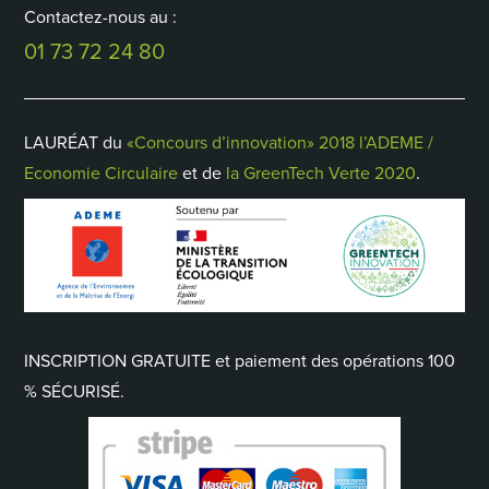
Contactez-nous au :
01 73 72 24 80
LAURÉAT du
«Concours d’innovation» 2018 l’ADEME /
Economie Circulaire
et de
la GreenTech Verte 2020
.
INSCRIPTION GRATUITE et paiement des opérations 100
% SÉCURISÉ.