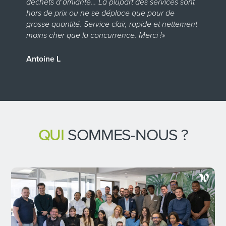
déchets d’amiante… La plupart des services sont
j’
hors de prix ou ne se déplace que pour de
a
s
grosse quantité. Service clair, rapide et nettement
p
moins cher que la concurrence. Merci !»
e
c
Antoine L
G
QUI
SOMMES-NOUS ?