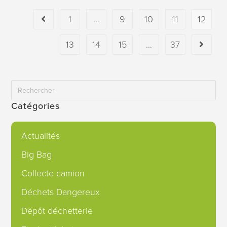
1
…
9
10
11
12
13
14
15
…
37
Catégories
Actualités
Big Bag
Collecte camion
Déchets Dangereux
Dépôt déchetterie