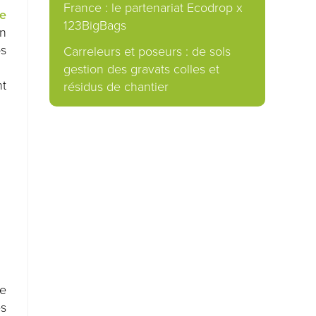
France : le partenariat Ecodrop x
e
123BigBags
in
os
Carreleurs et poseurs : de sols
gestion des gravats colles et
nt
résidus de chantier
e
ès