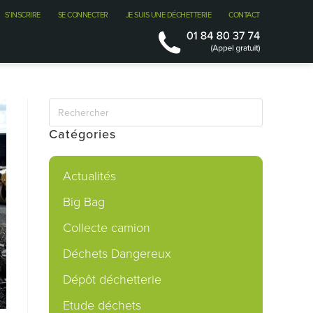
S’INSCRIRE
SE CONNECTER
JE SUIS UNE DÉCHETTERIE
CONTACT
Catégories
Actualités
Big Bag
Collecte camion
Déchets Dangereux
Dépôt déchetterie
Etude déchets