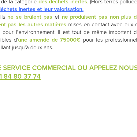
e de la catégorie
des déchets inertes
. (Hors terres pollué
chets inertes et leur valorisation.
 ils
ne se brûlent pas
et
ne produisent pas non plus 
ent pas les autres matières
mises en contact avec eux 
pour l’environnement. Il est tout de même important 
ibles d’
une amende de 75000€
pour les professionne
lant jusqu’à deux ans.
E SERVICE COMMERCIAL OU APPELEZ NOU
1 84 80 37 74