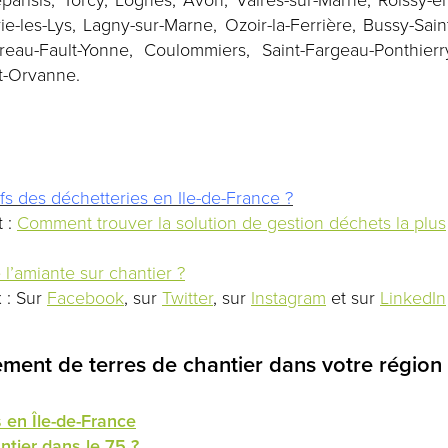
e-les-Lys, Lagny-sur-Marne, Ozoir-la-Ferrière, Bussy-Sain
eau-Fault-Yonne, Coulommiers, Saint-Fargeau-Ponthierr
et-Orvanne.
rifs des déchetteries en Ile-de-France ?
t :
Comment trouver la solution de gestion déchets la plus
l’amiante sur chantier
?
 : Sur
Facebook
, sur
Twitter
, sur
Instagram
et sur
LinkedIn
ement de terres de chantier dans votre région 
s en Île-de-France
tier dans le 75 ?