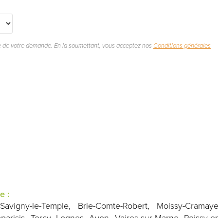
e de votre demande. En la soumettant, vous acceptez nos
Conditions générales
e :
avigny-le-Temple, Brie-Comte-Robert, Moissy-Cramaye
parisis, Torcy, Lognes, Avon, Vaires-sur-Marne, Roissy-e