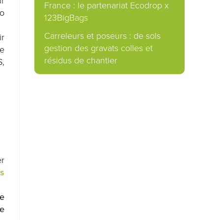
ur
France : le partenariat Ecodrop x
ro
123BigBags
Carreleurs et poseurs : de sols
ir
gestion des gravats colles et
de
résidus de chantier
S,
er
rs
ne
de