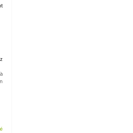
nt
ez
 à
un
té