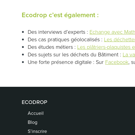
Ecodrop c’est également :
Des interviews d’experts :
Echange avec Math
Des cas pratiques géolocalisés :
Les déchetter
Des études métiers :
Les plâtriers-plaquistes e
Des sujets sur les déchets du Bâtiment :
La va
Une forte présence digitale : Sur
Facebook
, 
ECODROP
Accueil
Blog
S’inscrire