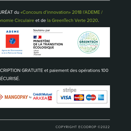
URÉAT du
«Concours d’innovation» 2018 l’ADEME /
nomie Circulaire
et de
la GreenTech Verte 2020
.
CRIPTION GRATUITE et paiement des opérations 100
SÉCURISÉ.
COPYRIGHT ECODROP ©2022