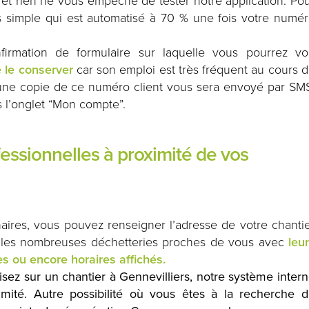
et rien ne vous empêche de tester notre application. Po
rès simple qui est automatisé à 70 % une fois votre numé
firmation de formulaire sur laquelle vous pourrez vo
 le conserver
car son emploi est très fréquent au cours 
 une copie de ce numéro client vous sera envoyé par SM
s l’onglet “Mon compte”.
fessionnelles à proximité de vos
naires, vous pouvez renseigner l’adresse de votre chanti
ir les nombreuses déchetteries proches de vous avec
leu
es ou encore horaires affichés.
sez sur un chantier à Gennevilliers, notre système inter
imité. Autre possibilité où vous êtes à la recherche 