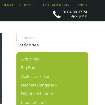
S’INSCRIRE
SE CONNECTER
JE SUIS UNE DÉCHETTERIE
CONTACT
Catégories
Actualités
Big Bag
Collecte camion
Déchets Dangereux
Dépôt déchetterie
Etude déchets