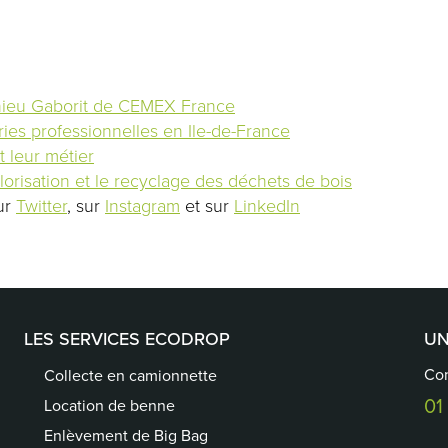
ieu Gaborit de CEMEX France
ies professionnelles en Ile-de-France
t leur métier
lorisation et le recyclage des déchets de bois
sur
Twitter
, sur
Instagram
et sur
LinkedIn
LES SERVICES ECODROP
UN
Con
Collecte en camionnette
01
Location de benne
Enlèvement de Big Bag