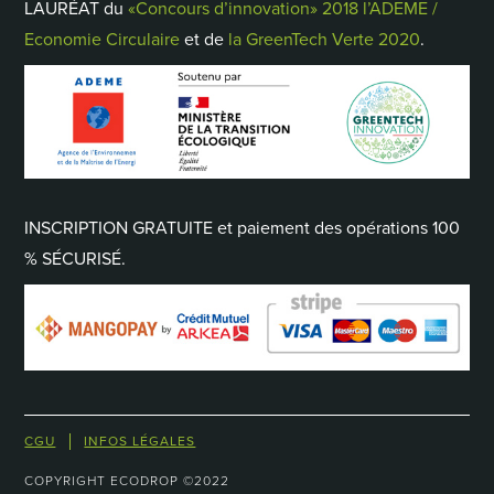
LAURÉAT du
«Concours d’innovation» 2018 l’ADEME /
Economie Circulaire
et de
la GreenTech Verte 2020
.
INSCRIPTION GRATUITE et paiement des opérations 100
% SÉCURISÉ.
CGU
INFOS LÉGALES
COPYRIGHT ECODROP ©2022