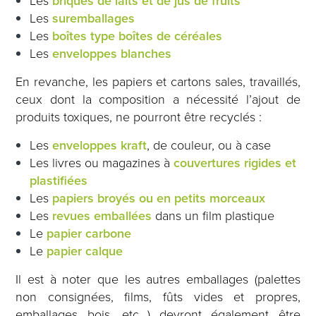
Les
briques de laits et de jus de fruits
Les
suremballages
Les
boîtes type boîtes de céréales
Les
enveloppes blanches
En revanche, les papiers et cartons sales, travaillés,
ceux dont la composition a nécessité l’ajout de
produits toxiques, ne pourront être recyclés :
Les
enveloppes kraft
, de couleur, ou à case
Les livres ou magazines à
couvertures rigides et
plastifiées
Les
papiers broyés ou en petits morceaux
Les
revues emballées
dans un film plastique
Le
papier carbone
Le
papier calque
Il est à noter que les autres emballages (palettes
non consignées, films, fûts vides et propres,
emballages bois, etc…) devront également être